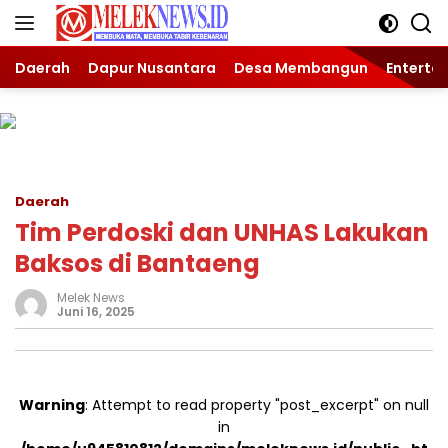
Langsung
ke
konten
Daerah
Dapur Nusantara
Desa Membangun
Enterta
Daerah
Tim Perdoski dan UNHAS Lakukan
Baksos di Bantaeng
Melek News
Juni 16, 2025
Warning
: Attempt to read property "post_excerpt" on null
in