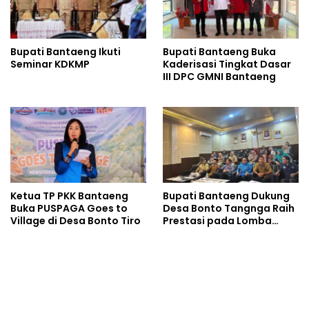
Bupati Bantaeng Ikuti
Bupati Bantaeng Buka
Seminar KDKMP
Kaderisasi Tingkat Dasar
III DPC GMNI Bantaeng
Ketua TP PKK Bantaeng
Bupati Bantaeng Dukung
Buka PUSPAGA Goes to
Desa Bonto Tangnga Raih
Village di Desa Bonto Tiro
Prestasi pada Lomba
Desa Tingkat Provinsi
Sulsel 2026