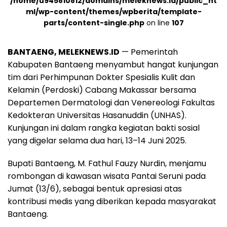
/home/u945810812/domains/meleknews.id/public_ht
ml/wp-content/themes/wpberita/template-
parts/content-single.php
on line
107
BANTAENG, MELEKNEWS.ID
— Pemerintah
Kabupaten Bantaeng menyambut hangat kunjungan
tim dari Perhimpunan Dokter Spesialis Kulit dan
Kelamin (Perdoski) Cabang Makassar bersama
Departemen Dermatologi dan Venereologi Fakultas
Kedokteran Universitas Hasanuddin (UNHAS).
Kunjungan ini dalam rangka kegiatan bakti sosial
yang digelar selama dua hari, 13–14 Juni 2025.
Bupati Bantaeng, M. Fathul Fauzy Nurdin, menjamu
rombongan di kawasan wisata Pantai Seruni pada
Jumat (13/6), sebagai bentuk apresiasi atas
kontribusi medis yang diberikan kepada masyarakat
Bantaeng.