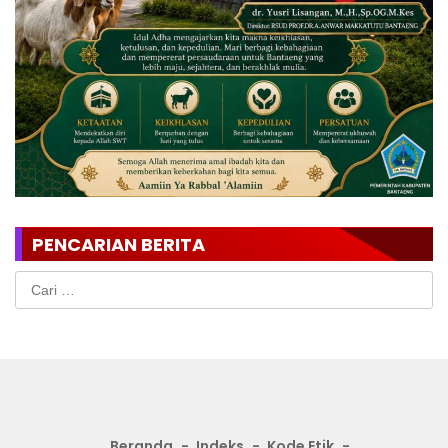
PENCARIAN BERITA
Cari
untuk:
Beranda
Indeks
Kode Etik