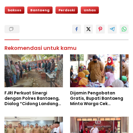
baksos
Bantaeng
Perdoski
Unhas
Rekomendasi untuk kamu
FJRI Perkuat Sinergi
Dijamin Pengobatan
dengan Polres Bantaeng,
Gratis, Bupati Bantaeng
Dialog “Cidong Landang”
Minta Warga Cek
Soroti Penegakan Hukum
Tuberkulosis
Tegas dan Humanis