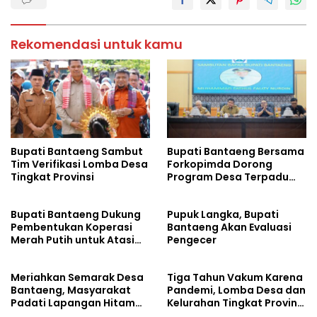
Rekomendasi untuk kamu
Bupati Bantaeng Sambut
Bupati Bantaeng Bersama
Tim Verifikasi Lomba Desa
Forkopimda Dorong
Tingkat Provinsi
Program Desa Terpadu
dan Berkelanjutan
Bupati Bantaeng Dukung
Pupuk Langka, Bupati
Pembentukan Koperasi
Bantaeng Akan Evaluasi
Merah Putih untuk Atasi
Pengecer
Kemiskinan di Desa
Meriahkan Semarak Desa
Tiga Tahun Vakum Karena
Bantaeng, Masyarakat
Pandemi, Lomba Desa dan
Padati Lapangan Hitam
Kelurahan Tingkat Provinsi
Seruni
Sulsel Kembali Digelar