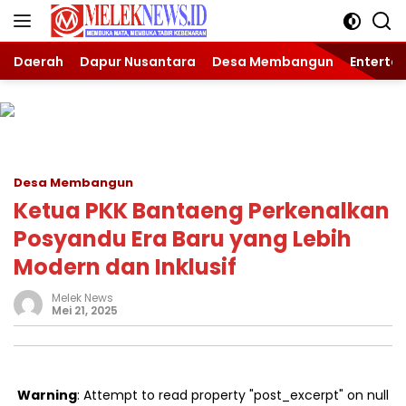
Langsung
ke
konten
Daerah
Dapur Nusantara
Desa Membangun
Enterta
Desa Membangun
Ketua PKK Bantaeng Perkenalkan
Posyandu Era Baru yang Lebih
Modern dan Inklusif
Melek News
Mei 21, 2025
Warning
: Attempt to read property "post_excerpt" on null