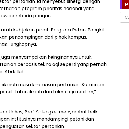
ktor pertanian. Ia menyebut sinergi dengan
P
terhadap program prioritas nasional yang
Cari
ni swasembada pangan.
untu
n arah kebijakan pusat. Program Petani Bangkit
an pendampingan dari pihak kampus,
has,” ungkapnya.
ni juga menyampaikan keinginannya untuk
anian berbasis teknologi seperti yang pernah
in Abdullah.
menikmati masa keemasan pertanian. Kami ingin
pendekatan ilmiah dan teknologi modern,”
nian Unhas, Prof. Salengke, menyambut baik
iapan institusinya mendampingi petani dan
enguatan sektor pertanian.