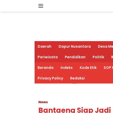
Langsung
ke
konten
Daerah
Dapur Nusantara
Desa M
Pariwisata
Pendidikan
Politik
R
Beranda
Indeks
Kode Etik
SOP 
Privacy Policy
Redaksi
News
Bantaeng Siap Jad