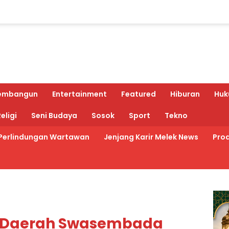
embangun
Entertainment
Featured
Hiburan
Huk
eligi
Seni Budaya
Sosok
Sport
Tekno
Perlindungan Wartawan
Jenjang Karir Melek News
Prod
i Daerah Swasembada