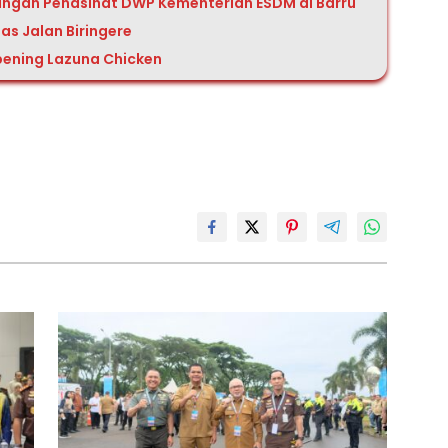
ungan Penasihat DWP Kementerian ESDM di Barru
as Jalan Biringere
ening Lazuna Chicken