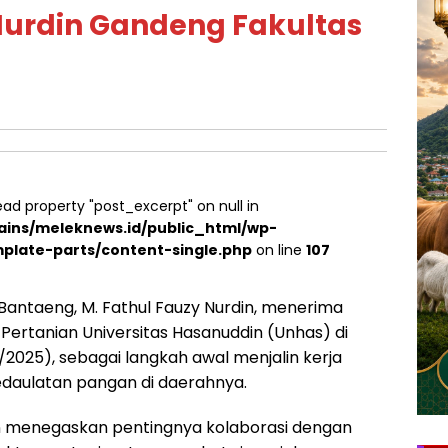
 Nurdin Gandeng Fakultas
ead property "post_excerpt" on null in
ins/meleknews.id/public_html/wp-
plate-parts/content-single.php
on line
107
Bantaeng, M. Fathul Fauzy Nurdin, menerima
 Pertanian Universitas Hasanuddin (Unhas) di
/2025), sebagai langkah awal menjalin kerja
daulatan pangan di daerahnya.
in menegaskan pentingnya kolaborasi dengan