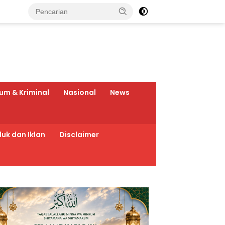
um & Kriminal
Nasional
News
uk dan Iklan
Disclaimer