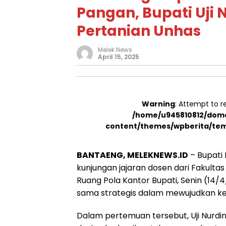
Pangan, Bupati Uji
Pertanian Unhas
Melek News
April 15, 2025
Warning
: Attempt to r
/home/u945810812/doma
content/themes/wpberita/tem
BANTAENG, MELEKNEWS.ID
– Bupati 
kunjungan jajaran dosen dari Fakultas
Ruang Pola Kantor Bupati, Senin (14/4
sama strategis dalam mewujudkan ke
Dalam pertemuan tersebut, Uji Nurd