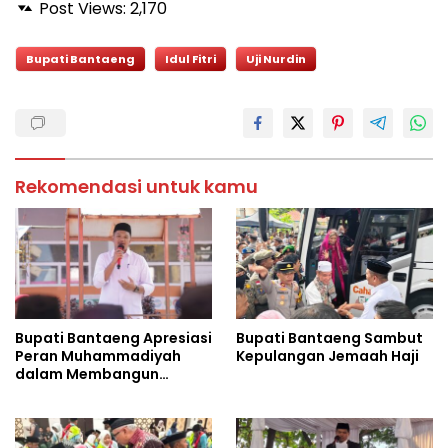
Post Views:
2,170
Bupati Bantaeng
Idul Fitri
Uji Nurdin
Rekomendasi untuk kamu
Bupati Bantaeng Apresiasi
Bupati Bantaeng Sambut
Peran Muhammadiyah
Kepulangan Jemaah Haji
dalam Membangun
Daerah