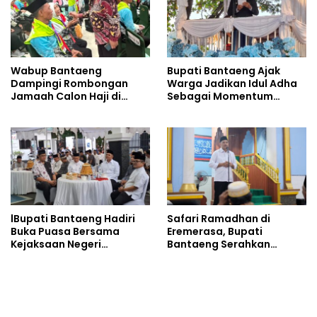
Wabup Bantaeng
Bupati Bantaeng Ajak
Dampingi Rombongan
Warga Jadikan Idul Adha
Jamaah Calon Haji di
Sebagai Momentum
Embarkasi
Membangun Bantaeng
Bangkit
lBupati Bantaeng Hadiri
Safari Ramadhan di
Buka Puasa Bersama
Eremerasa, Bupati
Kejaksaan Negeri
Bantaeng Serahkan
Bantaeng
Bantuan untuk Masjid
Nurul Muttaqin