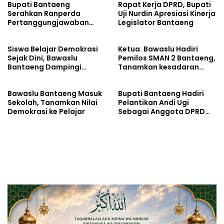
Bupati Bantaeng
Rapat Kerja DPRD, Bupati
Serahkan Ranperda
Uji Nurdin Apresiasi Kinerja
Pertanggungjawaban
Legislator Bantaeng
APBD 2025
Siswa Belajar Demokrasi
Ketua. Bawaslu Hadiri
Sejak Dini, Bawaslu
Pemilos SMAN 2 Bantaeng,
Bantaeng Dampingi
Tanamkan kesadaran
Pemilihan Ketua Osis
politik sejak din
Bawaslu Bantaeng Masuk
Bupati Bantaeng Hadiri
Sekolah, Tanamkan Nilai
Pelantikan Andi Ugi
Demokrasi ke Pelajar
Sebagai Anggota DPRD
Sulsel