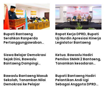
Bupati Bantaeng
Rapat Kerja DPRD, Bupati
Serahkan Ranperda
Uji Nurdin Apresiasi Kinerja
Pertanggungjawaban
Legislator Bantaeng
APBD 2025
Siswa Belajar Demokrasi
Ketua. Bawaslu Hadiri
Sejak Dini, Bawaslu
Pemilos SMAN 2 Bantaeng,
Bantaeng Dampingi
Tanamkan kesadaran
Pemilihan Ketua Osis
politik sejak din
Bawaslu Bantaeng Masuk
Bupati Bantaeng Hadiri
Sekolah, Tanamkan Nilai
Pelantikan Andi Ugi
Demokrasi ke Pelajar
Sebagai Anggota DPRD
Sulsel