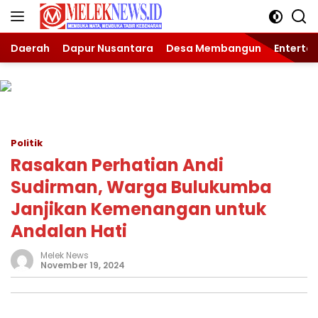
Langsung
ke
konten
Daerah
Dapur Nusantara
Desa Membangun
Enterta
Politik
Rasakan Perhatian Andi
Sudirman, Warga Bulukumba
Janjikan Kemenangan untuk
Andalan Hati
Melek News
November 19, 2024