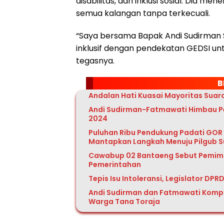
disabilitas, dan inklusi sosial. Dia 
semua kalangan tanpa terkecuali.
“Saya bersama Bapak Andi Sudirman
inklusif dengan pendekatan GEDSI unt
tegasnya.
B
Andalan Hati Kuasai Mayoritas Suara
Andi Sudirman-Fatmawati Himbau Pe
2024
Puluhan Ribu Pendukung Padati GOR 
Mantapkan Langkah Menuju Pilgub S
Cawabup 02 Bantaeng Sebut Pemimpi
Pemerintahan
Tepis Isu Intoleransi, Legislator DP
Andi Sudirman dan Fatmawati Kompa
Warga Tana Toraja