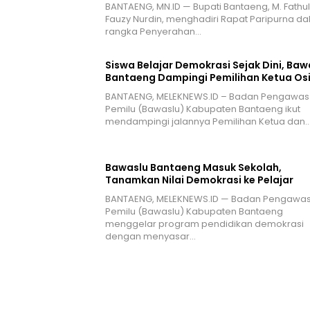
BANTAENG, MN.ID — Bupati Bantaeng, M. Fathul
Fauzy Nurdin, menghadiri Rapat Paripurna d
rangka Penyerahan…
Siswa Belajar Demokrasi Sejak Dini, Baw
Bantaeng Dampingi Pemilihan Ketua Os
BANTAENG, MELEKNEWS.ID – Badan Pengawas
Pemilu (Bawaslu) Kabupaten Bantaeng ikut
mendampingi jalannya Pemilihan Ketua dan
Bawaslu Bantaeng Masuk Sekolah,
Tanamkan Nilai Demokrasi ke Pelajar
BANTAENG, MELEKNEWS.ID — Badan Pengawa
Pemilu (Bawaslu) Kabupaten Bantaeng
menggelar program pendidikan demokrasi
dengan menyasar…