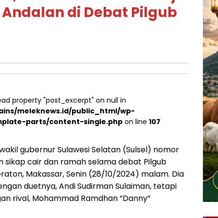
Andalan di Debat Pilgub
ead property "post_excerpt" on null in
ins/meleknews.id/public_html/wp-
plate-parts/content-single.php
on line
107
akil gubernur Sulawesi Selatan (Sulsel) nomor
an sikap cair dan ramah selama debat Pilgub
heraton, Makassar, Senin (28/10/2024) malam. Dia
gan duetnya, Andi Sudirman Sulaiman, tetapi
ngan rival, Mohammad Ramdhan “Danny”