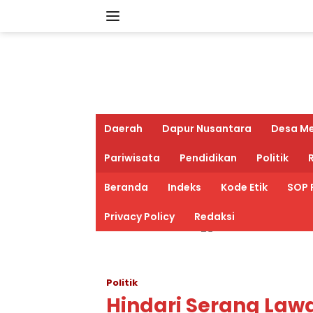
Langsung
ke
konten
Daerah
Dapur Nusantara
Desa M
Pariwisata
Pendidikan
Politik
R
Beranda
Indeks
Kode Etik
SOP 
Privacy Policy
Redaksi
Politik
Hindari Serang Law