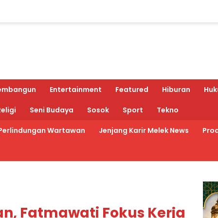
embangun
Entertainment
Featured
Hiburan
Huk
eligi
Seni Budaya
Sosok
Sport
Tekno
Perlindungan Wartawan
Jenjang Karir Melek News
Prod
an, Fatmawati Fokus Kerja