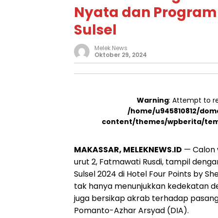
Nyata dan Program 
Sulsel
Melek News
Oktober 29, 2024
Warning
: Attempt to r
/home/u945810812/doma
content/themes/wpberita/tem
MAKASSAR, MELEKNEWS.ID
— Calon w
urut 2, Fatmawati Rusdi, tampil deng
Sulsel 2024 di Hotel Four Points by S
tak hanya menunjukkan kedekatan den
juga bersikap akrab terhadap pasa
Pomanto-Azhar Arsyad (DIA).