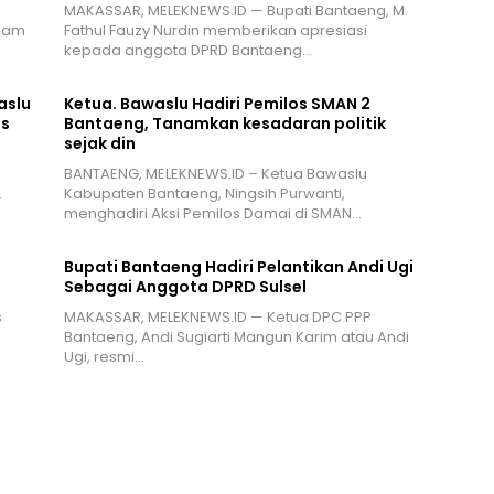
MAKASSAR, MELEKNEWS.ID — Bupati Bantaeng, M.
alam
Fathul Fauzy Nurdin memberikan apresiasi
kepada anggota DPRD Bantaeng…
aslu
Ketua. Bawaslu Hadiri Pemilos SMAN 2
is
Bantaeng, Tanamkan kesadaran politik
sejak din
BANTAENG, MELEKNEWS.ID – Ketua Bawaslu
…
Kabupaten Bantaeng, Ningsih Purwanti,
menghadiri Aksi Pemilos Damai di SMAN…
Bupati Bantaeng Hadiri Pelantikan Andi Ugi
Sebagai Anggota DPRD Sulsel
s
MAKASSAR, MELEKNEWS.ID — Ketua DPC PPP
Bantaeng, Andi Sugiarti Mangun Karim atau Andi
Ugi, resmi…