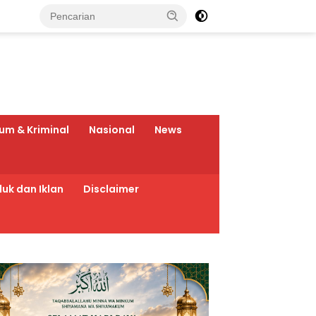
um & Kriminal
Nasional
News
uk dan Iklan
Disclaimer