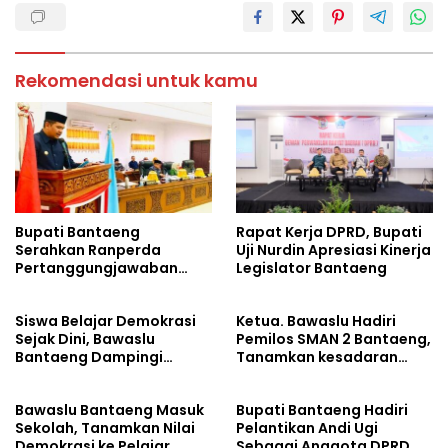
Rekomendasi untuk kamu
Bupati Bantaeng
Rapat Kerja DPRD, Bupati
Serahkan Ranperda
Uji Nurdin Apresiasi Kinerja
Pertanggungjawaban
Legislator Bantaeng
APBD 2025
Siswa Belajar Demokrasi
Ketua. Bawaslu Hadiri
Sejak Dini, Bawaslu
Pemilos SMAN 2 Bantaeng,
Bantaeng Dampingi
Tanamkan kesadaran
Pemilihan Ketua Osis
politik sejak din
Bawaslu Bantaeng Masuk
Bupati Bantaeng Hadiri
Sekolah, Tanamkan Nilai
Pelantikan Andi Ugi
Demokrasi ke Pelajar
Sebagai Anggota DPRD