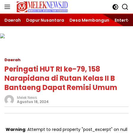
Langsung
ke
konten
Daerah
Dapur Nusantara
Desa Membangun
Enterta
Daerah
Peringati HUT RI ke-79, 158
Narapidana di Rutan Kelas II B
Bantaeng Dapat Remisi Umum
Melek News
Agustus 18, 2024
Warning
: Attempt to read property "post_excerpt" on null