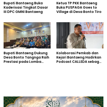
Bupati Bantaeng Buka
Ketua TP PKK Bantaeng
Kaderisasi Tingkat Dasar
Buka PUSPAGA Goes to
III DPC GMNI Bantaeng
Village di Desa Bonto Tiro
Bupati Bantaeng Dukung
Kolaborasi Pemkab dan
Desa Bonto Tangnga Raih
Kejari Bantaeng Hadirkan
Prestasi pada Lomba
Podcast CALLEDA sebagai
Desa Tingkat Provinsi
Ruang Dialog Publik
Sulsel 2026