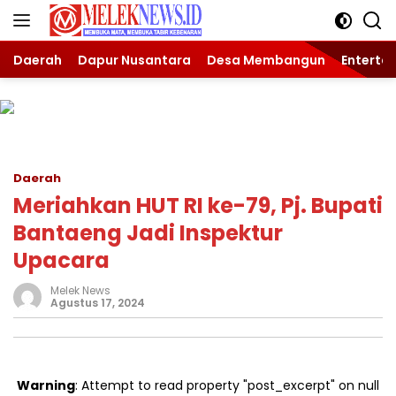
Langsung
ke
konten
Daerah
Dapur Nusantara
Desa Membangun
Enterta
Daerah
Meriahkan HUT RI ke-79, Pj. Bupati
Bantaeng Jadi Inspektur
Upacara
Melek News
Agustus 17, 2024
Warning
: Attempt to read property "post_excerpt" on null