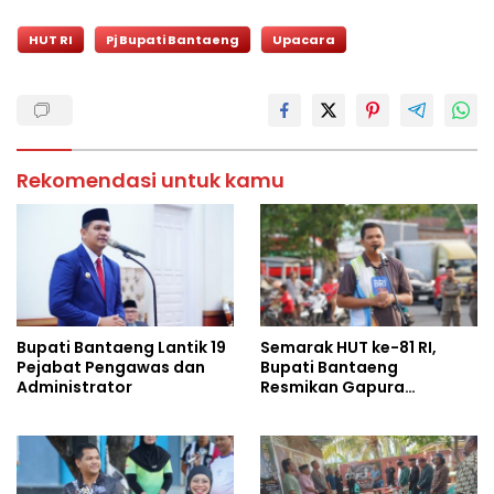
HUT RI
Pj Bupati Bantaeng
Upacara
Rekomendasi untuk kamu
Bupati Bantaeng Lantik 19
Semarak HUT ke-81 RI,
Pejabat Pengawas dan
Bupati Bantaeng
Administrator
Resmikan Gapura
Kampung Bissampole