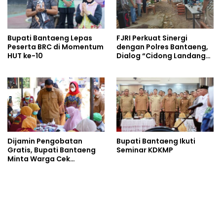
Bupati Bantaeng Lepas
FJRI Perkuat Sinergi
Peserta BRC di Momentum
dengan Polres Bantaeng,
HUT ke-10
Dialog “Cidong Landang”
Soroti Penegakan Hukum
Tegas dan Humanis
Dijamin Pengobatan
Bupati Bantaeng Ikuti
Gratis, Bupati Bantaeng
Seminar KDKMP
Minta Warga Cek
Tuberkulosis