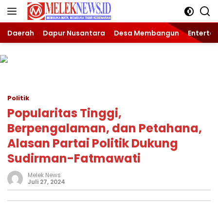
Langsung
ke
konten
Daerah
Dapur Nusantara
Desa Membangun
Enterta
Politik
Popularitas Tinggi,
Berpengalaman, dan Petahana,
Alasan Partai Politik Dukung
Sudirman-Fatmawati
Melek News
Juli 27, 2024