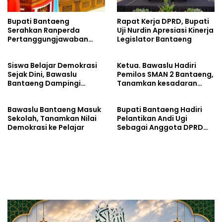
Bupati Bantaeng
Rapat Kerja DPRD, Bupati
Serahkan Ranperda
Uji Nurdin Apresiasi Kinerja
Pertanggungjawaban
Legislator Bantaeng
APBD 2025
Siswa Belajar Demokrasi
Ketua. Bawaslu Hadiri
Sejak Dini, Bawaslu
Pemilos SMAN 2 Bantaeng,
Bantaeng Dampingi
Tanamkan kesadaran
Pemilihan Ketua Osis
politik sejak din
Bawaslu Bantaeng Masuk
Bupati Bantaeng Hadiri
Sekolah, Tanamkan Nilai
Pelantikan Andi Ugi
Demokrasi ke Pelajar
Sebagai Anggota DPRD
Sulsel