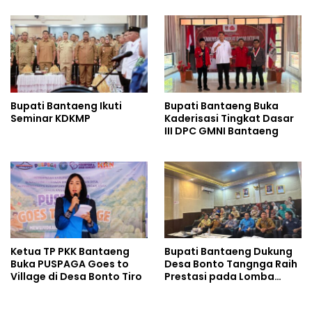
Tegas dan Humanis
Bupati Bantaeng Ikuti
Bupati Bantaeng Buka
Seminar KDKMP
Kaderisasi Tingkat Dasar
III DPC GMNI Bantaeng
Ketua TP PKK Bantaeng
Bupati Bantaeng Dukung
Buka PUSPAGA Goes to
Desa Bonto Tangnga Raih
Village di Desa Bonto Tiro
Prestasi pada Lomba
Desa Tingkat Provinsi
Sulsel 2026