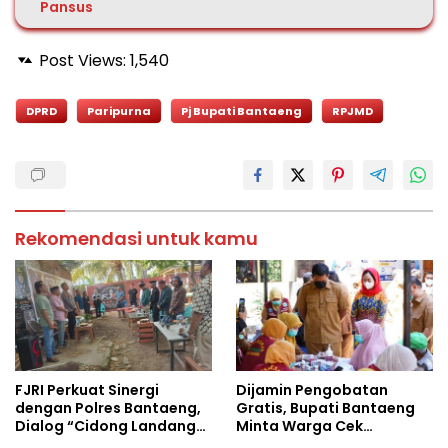
Pansus
Post Views:
1,540
DPRD
Paripurna
Pj Bupati Bantaeng
RPJMD
Rekomendasi untuk kamu
FJRI Perkuat Sinergi
Dijamin Pengobatan
dengan Polres Bantaeng,
Gratis, Bupati Bantaeng
Dialog “Cidong Landang”
Minta Warga Cek
Soroti Penegakan Hukum
Tuberkulosis