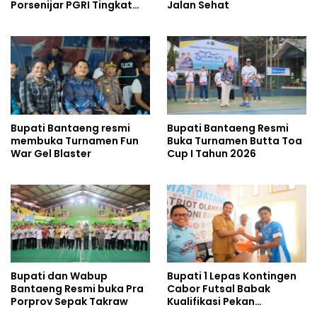
Porsenijar PGRI Tingkat
Jalan Sehat
Provinsi Sulawesi Selatan
2026
Bupati Bantaeng resmi
Bupati Bantaeng Resmi
membuka Turnamen Fun
Buka Turnamen Butta Toa
War Gel Blaster
Cup I Tahun 2026
Bupati dan Wabup
Bupati 1 Lepas Kontingen
Bantaeng Resmi buka Pra
Cabor Futsal Babak
Porprov Sepak Takraw
Kualifikasi Pekan
Olahraga Sulsel