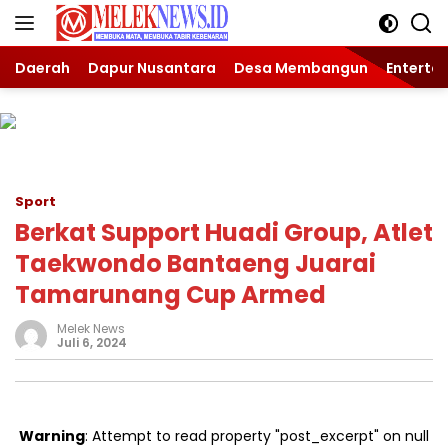
Langsung
ke
konten
Daerah
Dapur Nusantara
Desa Membangun
Enterta
Sport
Berkat Support Huadi Group, Atlet
Taekwondo Bantaeng Juarai
Tamarunang Cup Armed
Melek News
Juli 6, 2024
Warning
: Attempt to read property "post_excerpt" on null