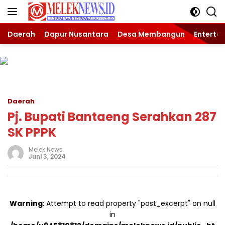
Langsung
ke
konten
Daerah
Dapur Nusantara
Desa Membangun
Enterta
Daerah
Pj. Bupati Bantaeng Serahkan 287
SK PPPK
Melek News
Juni 3, 2024
Warning
: Attempt to read property "post_excerpt" on null
in