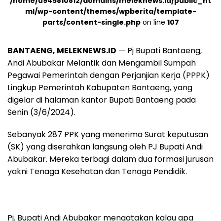
/home/u945810812/domains/meleknews.id/public_ht
ml/wp-content/themes/wpberita/template-
parts/content-single.php
on line
107
BANTAENG, MELEKNEWS.ID
— Pj Bupati Bantaeng,
Andi Abubakar Melantik dan Mengambil Sumpah
Pegawai Pemerintah dengan Perjanjian Kerja (PPPK)
Lingkup Pemerintah Kabupaten Bantaeng, yang
digelar di halaman kantor Bupati Bantaeng pada
Senin (3/6/2024).
Sebanyak 287 PPK yang menerima Surat keputusan
(SK) yang diserahkan langsung oleh PJ Bupati Andi
Abubakar. Mereka terbagi dalam dua formasi jurusan
yakni Tenaga Kesehatan dan Tenaga Pendidik.
Pj. Bupati Andi Abubakar mengatakan kalau apa