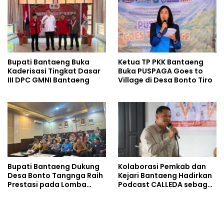
Bupati Bantaeng Buka
Ketua TP PKK Bantaeng
Kaderisasi Tingkat Dasar
Buka PUSPAGA Goes to
III DPC GMNI Bantaeng
Village di Desa Bonto Tiro
Bupati Bantaeng Dukung
Kolaborasi Pemkab dan
Desa Bonto Tangnga Raih
Kejari Bantaeng Hadirkan
Prestasi pada Lomba
Podcast CALLEDA sebagai
Desa Tingkat Provinsi
Ruang Dialog Publik
Sulsel 2026