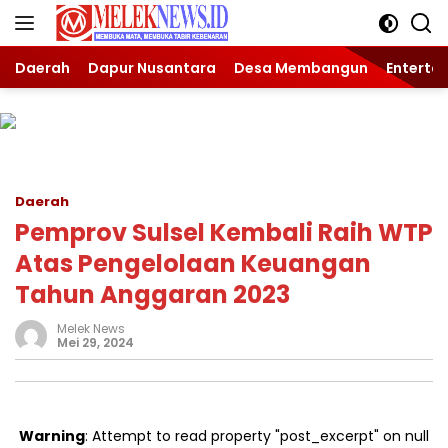
Langsung
ke
konten
Daerah
Dapur Nusantara
Desa Membangun
Enterta
Daerah
Pemprov Sulsel Kembali Raih WTP
Atas Pengelolaan Keuangan
Tahun Anggaran 2023
Melek News
Mei 29, 2024
Warning
: Attempt to read property "post_excerpt" on null