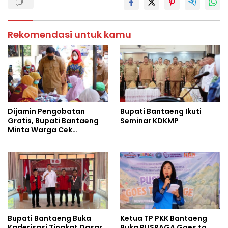
Rekomendasi untuk kamu
Dijamin Pengobatan
Bupati Bantaeng Ikuti
Gratis, Bupati Bantaeng
Seminar KDKMP
Minta Warga Cek
Tuberkulosis
Bupati Bantaeng Buka
Ketua TP PKK Bantaeng
Kaderisasi Tingkat Dasar
Buka PUSPAGA Goes to