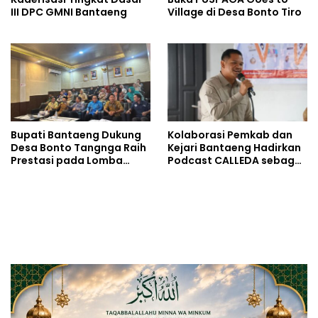
III DPC GMNI Bantaeng
Village di Desa Bonto Tiro
Bupati Bantaeng Dukung
Kolaborasi Pemkab dan
Desa Bonto Tangnga Raih
Kejari Bantaeng Hadirkan
Prestasi pada Lomba
Podcast CALLEDA sebagai
Desa Tingkat Provinsi
Ruang Dialog Publik
Sulsel 2026