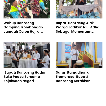
Wabup Bantaeng
Bupati Bantaeng Ajak
Dampingi Rombongan
Warga Jadikan Idul Adha
Jamaah Calon Haji di
Sebagai Momentum
Embarkasi
Membangun Bantaeng
Bangkit
lBupati Bantaeng Hadiri
Safari Ramadhan di
Buka Puasa Bersama
Eremerasa, Bupati
Kejaksaan Negeri
Bantaeng Serahkan
Bantaeng
Bantuan untuk Masjid
Nurul Muttaqin