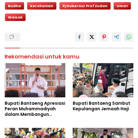
Budha
Kerohanian
Pj Gubernur Prof Zudan
Umat
Waisak
Rekomendasi untuk kamu
Bupati Bantaeng Apresiasi
Bupati Bantaeng Sambut
Peran Muhammadiyah
Kepulangan Jemaah Haji
dalam Membangun
Daerah