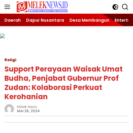
Langsung
ke
konten
Daerah
Dapur Nusantara
Desa Membangun
Enterta
Religi
Support Perayaan Waisak Umat
Budha, Penjabat Gubernur Prof
Zudan: Kolaborasi Perkuat
Kerohanian
Melek News
Mei 26, 2024