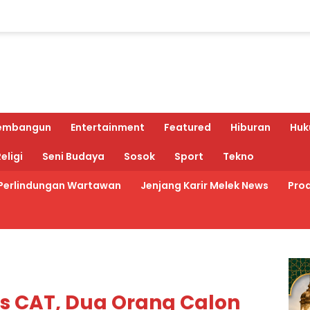
embangun
Entertainment
Featured
Hiburan
Huk
eligi
Seni Budaya
Sosok
Sport
Tekno
Perlindungan Wartawan
Jenjang Karir Melek News
Prod
es CAT, Dua Orang Calon