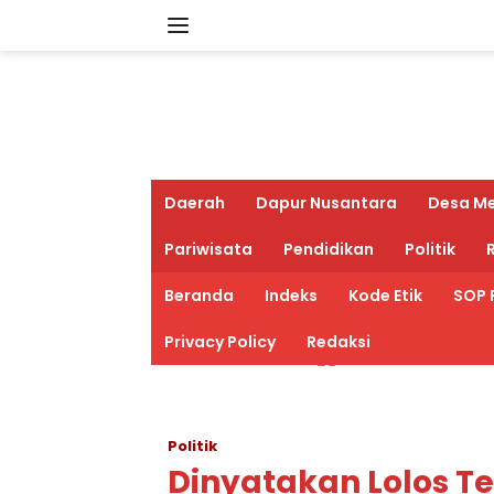
Langsung
ke
konten
Daerah
Dapur Nusantara
Desa M
Pariwisata
Pendidikan
Politik
R
Beranda
Indeks
Kode Etik
SOP 
Privacy Policy
Redaksi
Politik
Dinyatakan Lolos T