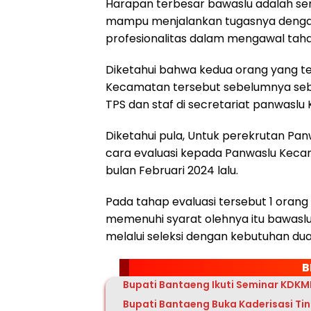
Harapan terbesar bawaslu adalah se
mampu menjalankan tugasnya dengan b
profesionalitas dalam mengawal tah
Diketahui bahwa kedua orang yang tela
Kecamatan tersebut sebelumnya seb
TPS dan staf di secretariat panwasl
Diketahui pula, Untuk perekrutan Pan
cara evaluasi kepada Panwaslu Kecam
bulan Februari 2024 lalu.
Pada tahap evaluasi tersebut 1 oran
memenuhi syarat olehnya itu bawas
melalui seleksi dengan kebutuhan dua 
B
Bupati Bantaeng Ikuti Seminar KDKM
Bupati Bantaeng Buka Kaderisasi Ti