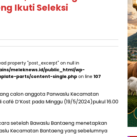
 Ikuti Seleksi
ead property "post_excerpt" on null in
ins/meleknews.id/public_html/wp-
plate-parts/content-single.php
on line
107
ang calon anggota Panwaslu Kecamatan
 café D’Kost pada Minggu (19/5/2024)pukul 16.00
ncara setelah Bawaslu Bantaeng menetapkan
waslu Kecamatan Bantaeng yang sebelumnya