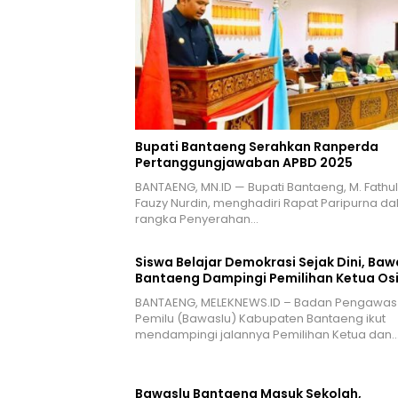
Bupati Bantaeng Serahkan Ranperda
Pertanggungjawaban APBD 2025
BANTAENG, MN.ID — Bupati Bantaeng, M. Fathul
Fauzy Nurdin, menghadiri Rapat Paripurna d
rangka Penyerahan…
Siswa Belajar Demokrasi Sejak Dini, Baw
Bantaeng Dampingi Pemilihan Ketua Os
BANTAENG, MELEKNEWS.ID – Badan Pengawas
Pemilu (Bawaslu) Kabupaten Bantaeng ikut
mendampingi jalannya Pemilihan Ketua dan
Bawaslu Bantaeng Masuk Sekolah,