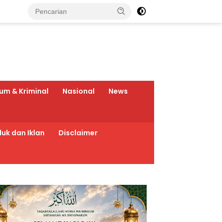
um & Kriminal
Nasional
News
uk dan Iklan
Disclaimer