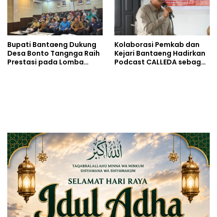
Bupati Bantaeng Dukung
Kolaborasi Pemkab dan
Desa Bonto Tangnga Raih
Kejari Bantaeng Hadirkan
Prestasi pada Lomba
Podcast CALLEDA sebagai
Desa Tingkat Provinsi
Ruang Dialog Publik
Sulsel 2026