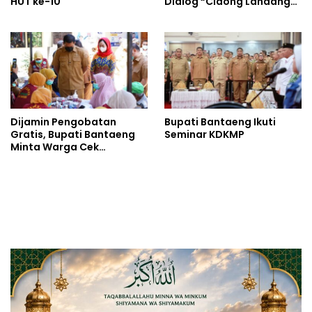
HUT ke-10
Dialog “Cidong Landang”
Soroti Penegakan Hukum
Tegas dan Humanis
Dijamin Pengobatan
Bupati Bantaeng Ikuti
Gratis, Bupati Bantaeng
Seminar KDKMP
Minta Warga Cek
Tuberkulosis