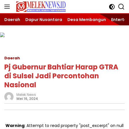
Langsung
ke
konten
Daerah
Dapur Nusantara
Desa Membangun
Enterta
Daerah
Pj Gubernur Bahtiar Harap GTRA
di Sulsel Jadi Percontohan
Nasional
Melek News
Mei 16, 2024
Warning
: Attempt to read property "post_excerpt" on null