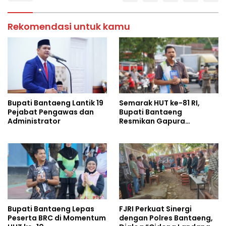
Rekomendasi untuk kamu
Bupati Bantaeng Lantik 19
Semarak HUT ke-81 RI,
Pejabat Pengawas dan
Bupati Bantaeng
Administrator
Resmikan Gapura
Kampung Bissampole
Bupati Bantaeng Lepas
FJRI Perkuat Sinergi
Peserta BRC di Momentum
dengan Polres Bantaeng,