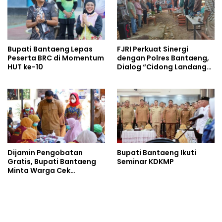
Bupati Bantaeng Lepas
FJRI Perkuat Sinergi
Peserta BRC di Momentum
dengan Polres Bantaeng,
HUT ke-10
Dialog “Cidong Landang”
Soroti Penegakan Hukum
Tegas dan Humanis
Dijamin Pengobatan
Bupati Bantaeng Ikuti
Gratis, Bupati Bantaeng
Seminar KDKMP
Minta Warga Cek
Tuberkulosis