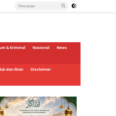
um & Kriminal
Nasional
News
uk dan Iklan
Disclaimer