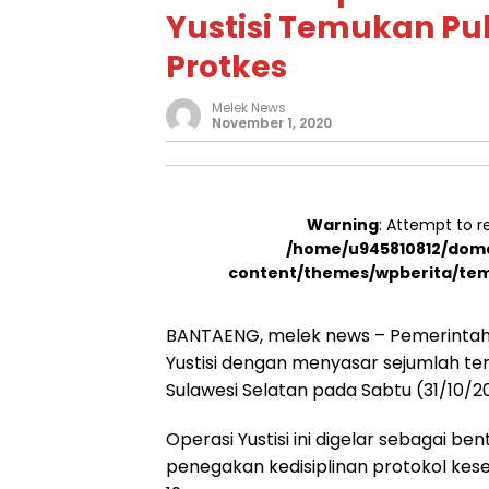
Yustisi Temukan Pu
Protkes
Melek News
November 1, 2020
Warning
: Attempt to r
/home/u945810812/doma
content/themes/wpberita/tem
BANTAENG, melek news – Pemerintah
Yustisi dengan menyasar sejumlah te
Sulawesi Selatan pada Sabtu (31/10/2
Operasi Yustisi ini digelar sebagai 
penegakan kedisiplinan protokol ke