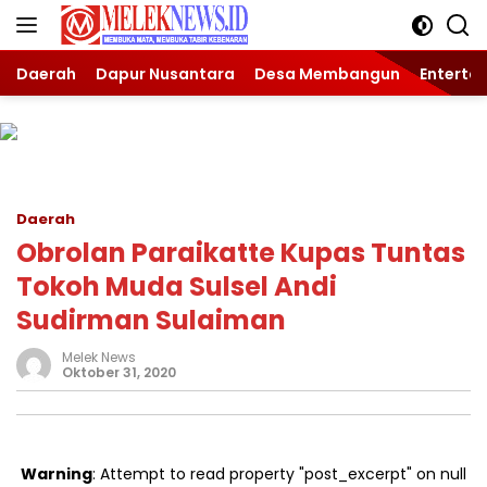
Langsung
ke
konten
Daerah
Dapur Nusantara
Desa Membangun
Enterta
Daerah
Obrolan Paraikatte Kupas Tuntas
Tokoh Muda Sulsel Andi
Sudirman Sulaiman
Melek News
Oktober 31, 2020
Warning
: Attempt to read property "post_excerpt" on null