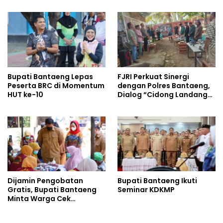
Bupati Bantaeng Lepas
FJRI Perkuat Sinergi
Peserta BRC di Momentum
dengan Polres Bantaeng,
HUT ke-10
Dialog “Cidong Landang”
Soroti Penegakan Hukum
Tegas dan Humanis
Dijamin Pengobatan
Bupati Bantaeng Ikuti
Gratis, Bupati Bantaeng
Seminar KDKMP
Minta Warga Cek
Tuberkulosis