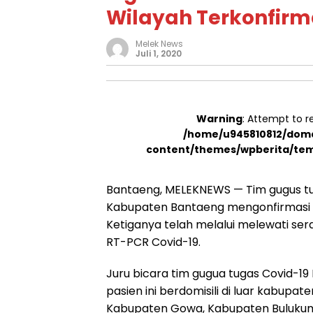
Wilayah Terkonfirma
Melek News
Juli 1, 2020
Warning
: Attempt to r
/home/u945810812/doma
content/themes/wpberita/tem
Bantaeng, MELEKNEWS — Tim gugus t
Kabupaten Bantaeng mengonfirmasi t
Ketiganya telah melalui melewati se
RT-PCR Covid-19.
Juru bicara tim gugua tugas Covid-19
pasien ini berdomisili di luar kabupa
Kabupaten Gowa, Kabupaten Bulukum