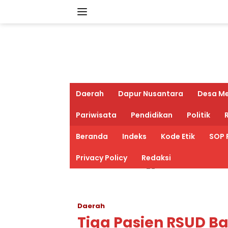
Langsung
ke
konten
Daerah
Dapur Nusantara
Desa M
Pariwisata
Pendidikan
Politik
R
Beranda
Indeks
Kode Etik
SOP 
Privacy Policy
Redaksi
Daerah
Tiga Pasien RSUD Ba