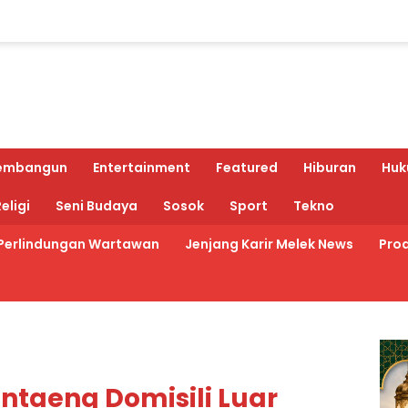
embangun
Entertainment
Featured
Hiburan
Huk
eligi
Seni Budaya
Sosok
Sport
Tekno
Perlindungan Wartawan
Jenjang Karir Melek News
Prod
ntaeng Domisili Luar