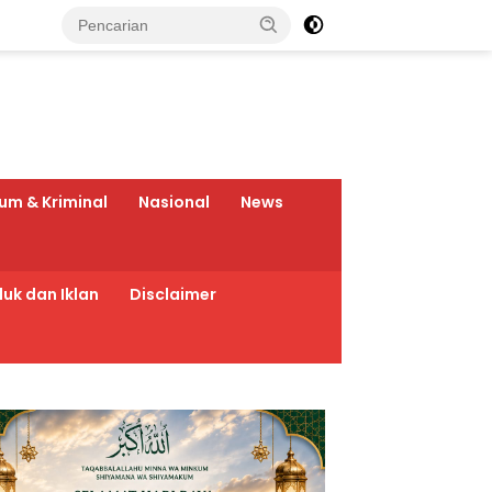
um & Kriminal
Nasional
News
uk dan Iklan
Disclaimer