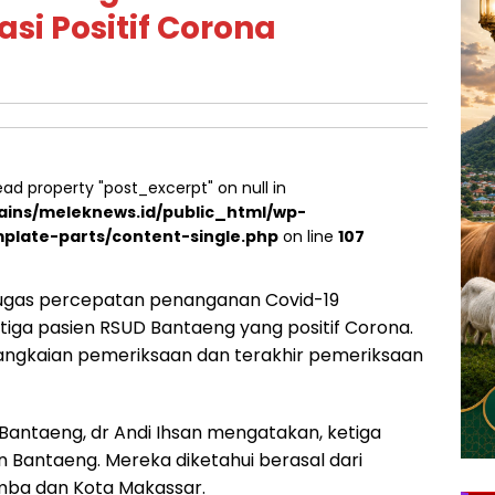
si Positif Corona
ead property "post_excerpt" on null in
ins/meleknews.id/public_html/wp-
plate-parts/content-single.php
on line
107
ugas percepatan penanganan Covid-19
iga pasien RSUD Bantaeng yang positif Corona.
rangkaian pemeriksaan dan terakhir pemeriksaan
 Bantaeng, dr Andi Ihsan mengatakan, ketiga
ten Bantaeng. Mereka diketahui berasal dari
ba dan Kota Makassar.