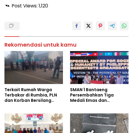
Post Views:
1,120
Rekomendasi untuk kamu
Terkait Rumah Warga
SMAN 1 Bantaeng
Terbakar di Rumbia, PLN
Persembahkan Tiga
dan Korban Bersilang
Medali Emas dan
Pendapat Soal Ganti Rugi
Penghargaan Khusus di
Ajang Internasional World
Youth STEM Invention di
Bangkok