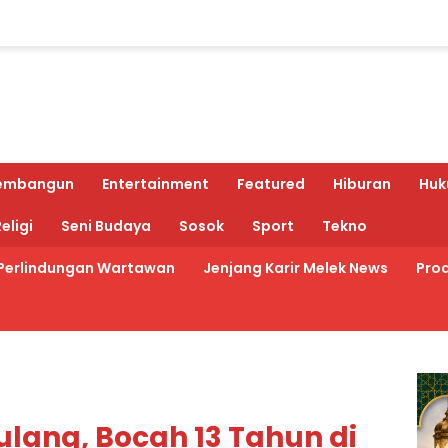
embangun
Entertainment
Featured
Hiburan
Huk
eligi
Seni Budaya
Sosok
Sport
Tekno
Perlindungan Wartawan
Jenjang Karir Melek News
Prod
lang, Bocah 13 Tahun di