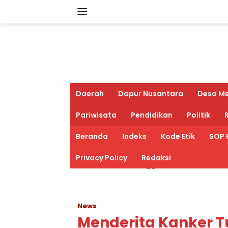
Langsung
ke
konten
Daerah
Dapur Nusantara
Desa M
Pariwisata
Pendidikan
Politik
R
Beranda
Indeks
Kode Etik
SOP 
Privacy Policy
Redaksi
News
Menderita Kanker Tu