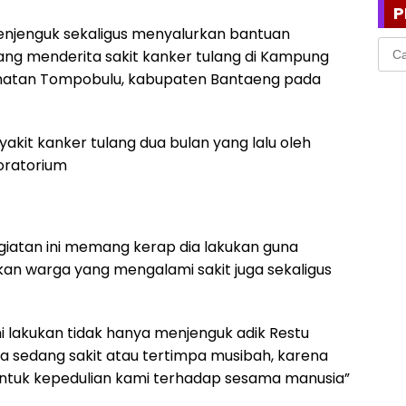
P
 menjenguk sekaligus menyalurkan bantuan
Cari
g menderita sakit kanker tulang di Kampung
untu
amatan Tompobulu, kabupaten Bantaeng pada
akit kanker tulang dua bulan yang lalu oleh
oratorium
egiatan ini memang kerap dia lakukan guna
 warga yang mengalami sakit juga sekaligus
mi lakukan tidak hanya menjenguk adik Restu
uga sedang sakit atau tertimpa musibah, karena
entuk kepedulian kami terhadap sesama manusia”