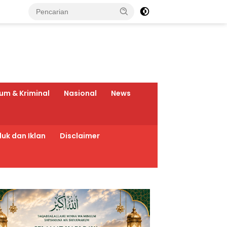
um & Kriminal
Nasional
News
uk dan Iklan
Disclaimer