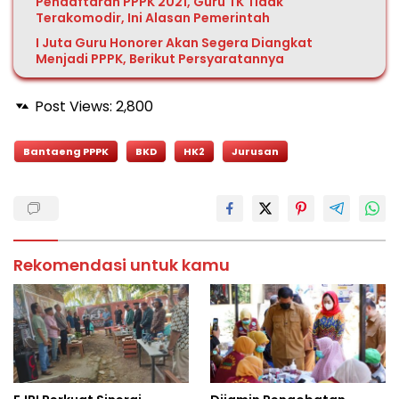
Pendaftaran PPPK 2021, Guru TK Tidak
Terakomodir, Ini Alasan Pemerintah
I Juta Guru Honorer Akan Segera Diangkat
Menjadi PPPK, Berikut Persyaratannya
Post Views:
2,800
Bantaeng PPPK
BKD
HK2
Jurusan
Rekomendasi untuk kamu