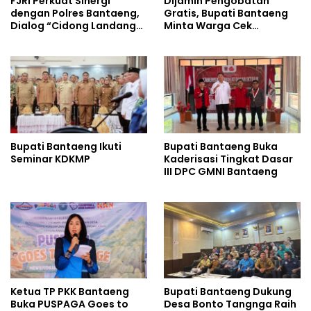
FJRI Perkuat Sinergi
Dijamin Pengobatan
dengan Polres Bantaeng,
Gratis, Bupati Bantaeng
Dialog “Cidong Landang”
Minta Warga Cek
Soroti Penegakan Hukum
Tuberkulosis
Tegas dan Humanis
Bupati Bantaeng Ikuti
Bupati Bantaeng Buka
Seminar KDKMP
Kaderisasi Tingkat Dasar
III DPC GMNI Bantaeng
Ketua TP PKK Bantaeng
Bupati Bantaeng Dukung
Buka PUSPAGA Goes to
Desa Bonto Tangnga Raih