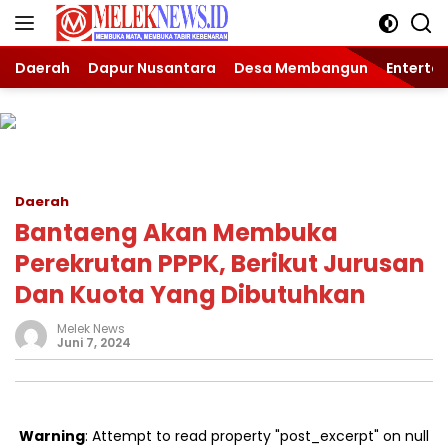
Langsung
ke
konten
Daerah
Dapur Nusantara
Desa Membangun
Enterta
Daerah
Bantaeng Akan Membuka
Perekrutan PPPK, Berikut Jurusan
Dan Kuota Yang Dibutuhkan
Melek News
Juni 7, 2024
Warning
: Attempt to read property "post_excerpt" on null